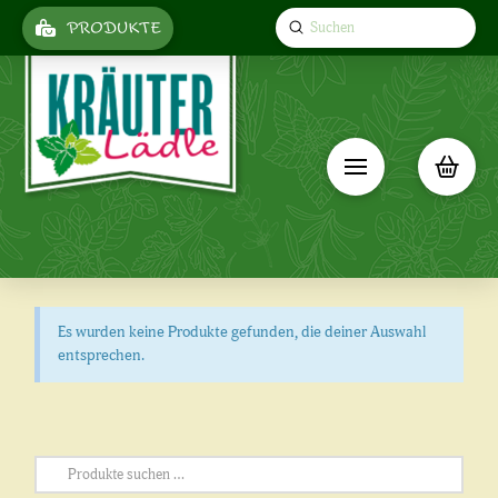
Submit
PRODUKTE
Search
Es wurden keine Produkte gefunden, die deiner Auswahl
entsprechen.
Suchen
nach: