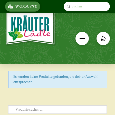
Submit
PRODUKTE
Search
Es wurden keine Produkte gefunden, die deiner Auswahl
entsprechen.
Suchen
nach: