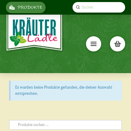
Submit
PRODUKTE
Search
Es wurden keine Produkte gefunden, die deiner Auswahl
entsprechen.
Suchen
nach: