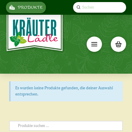
Submit
PRODUKTE
Search
Es wurden keine Produkte gefunden, die deiner Auswahl
entsprechen.
Suchen
nach: