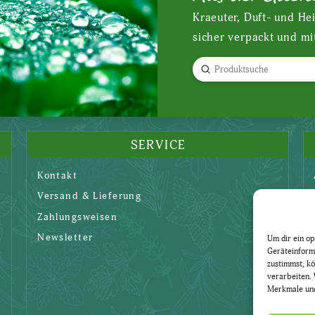
Kraeuter, Duft- und He
sicher verpackt und mi
Submit
Search
SERVICE
Kontakt
Versand & Lieferung
Zahlungsweisen
Newsletter
Um dir ein op
Geräteinform
zustimmst, kö
verarbeiten. 
Merkmale und