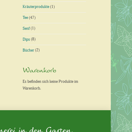
Kräuterprodukte
(1)
Tee
(47)
Senf
(1)
Dips
(8)
Bücher
(2)
Warenkorb
Es befinden sich keine Produkte im
Warenkorb.
nerei in den Garten.