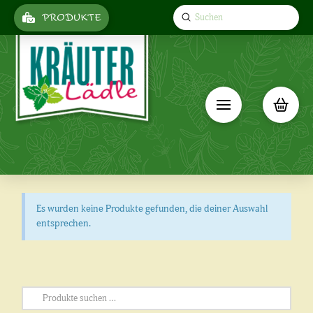
Submit
PRODUKTE
Search
Es wurden keine Produkte gefunden, die deiner Auswahl
entsprechen.
Suchen
nach: