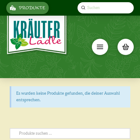
Submit
PRODUKTE
Search
Es wurden keine Produkte gefunden, die deiner Auswahl
entsprechen.
Suchen
nach: