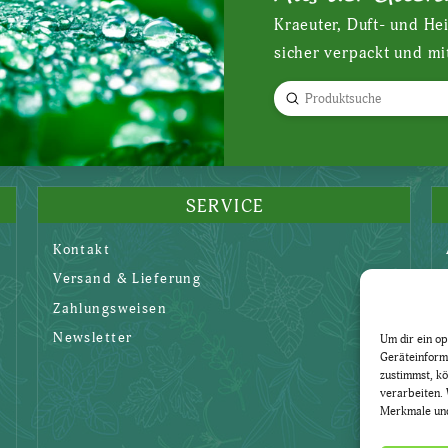
Kraeuter, Duft- und He
sicher verpackt und mi
Submit
Search
SERVICE
Kontakt
Versand & Lieferung
Zahlungsweisen
Newsletter
Um dir ein op
Geräteinform
zustimmst, kö
verarbeiten. 
Merkmale und