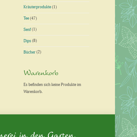
Kräuterprodukte
(1)
Tee
(47)
Senf
(1)
Dips
(8)
Bücher
(2)
Warenkorb
Es befinden sich keine Produkte im
Warenkorb.
nerei in den Garten.