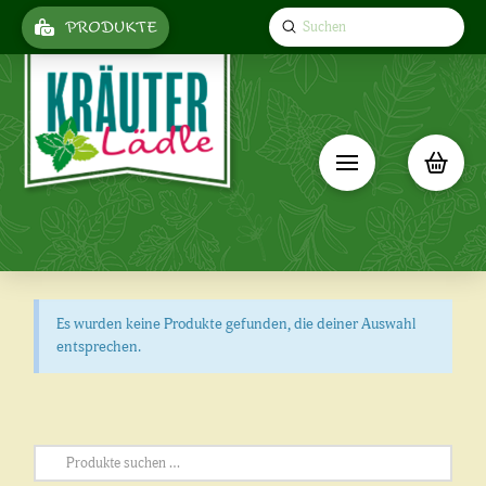
Submit
PRODUKTE
Search
Es wurden keine Produkte gefunden, die deiner Auswahl
entsprechen.
Suchen
nach: