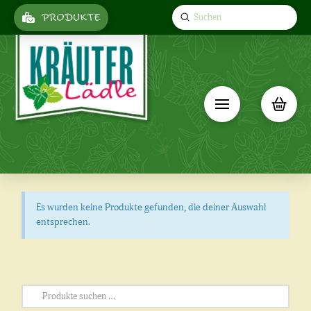
Submit
PRODUKTE
Search
Es wurden keine Produkte gefunden, die deiner Auswahl
entsprechen.
Suchen
nach: