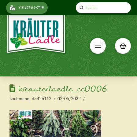
Submit
PRODUKTE
Search
kreauterlaedle_cc0006
Lochmann_d542h112
02/05/2022