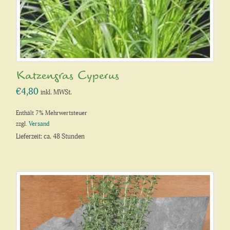
Produktseite
gewählt
werden
Katzengras Cyperus
€
4,80
inkl. MWSt.
Enthält 7% Mehrwertsteuer
zzgl.
Versand
Lieferzeit: ca. 48 Stunden